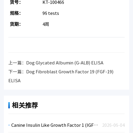
货号：
KT-100466
规格：
96 tests
货期：
4周
上一篇：
Dog Glycated Albumin (G-ALB) ELISA
下一篇：
Dog Fibroblast Growth Factor 19 (FGF-19)
ELISA
相关推荐
Canine Insulin Like Growth Factor 1 (IGF1) ELISA Kit
2026-06-04