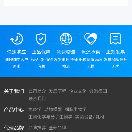
快速响应
正品保障
急速物流
退还承诺
正规发票
即时响应 客户
正品行货 值得
发货迅速 快速
退换保障 品质
发票保障 售后
需求
信赖
物流
无忧
无忧
关于我们
公司简介
发展历程
企业文化
订购须知
联系我们
产品中心
免疫学
动物模型
细胞生物学
生物化学与分子生物学
实验设备/ 耗材
代理品牌
品牌推荐
全部品牌