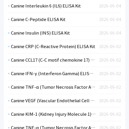
Canine Interleukin 6 (IL6) ELISA Kit
2026-06-04
Canine C-Peptide ELISA Kit
2026-06-04
Canine Insulin (INS) ELISA Kit
2026-06-04
Canine CRP (C-Reactive Protein) ELISA Kit
2026-06-02
Canine CCL17 (C-C motif chemokine 17) ELISA Kit
2026-06-02
Canine IFN-γ (Interferon Gamma) ELISA Kit
2026-06-02
Canine TNF-α (Tumor Necrosis Factor Alpha) ELISA Kit
2026-06-02
Canine VEGF (Vascular Endothelial Cell Growth Factor) ELISA Kit
2026-06-02
Canine KIM-1 (Kidney Injury Molecule 1) ELISA Kit
2026-06-02
Canine TNF-α (Tumor Necrosis Factor Alpha) ELISA Kit
2026-06-02