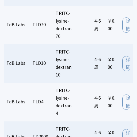
TRITC-
lysine-
4-6
￥0.
详
TdB Labs
TLD70
dextran
周
00
情
70
TRITC-
lysine-
4-6
￥0.
详
TdB Labs
TLD10
dextran
周
00
情
10
TRITC-
lysine-
4-6
￥0.
详
TdB Labs
TLD4
dextran
周
00
情
4
TRITC-
4-6
￥0.
详
TdB Labs
TD2000
dextran