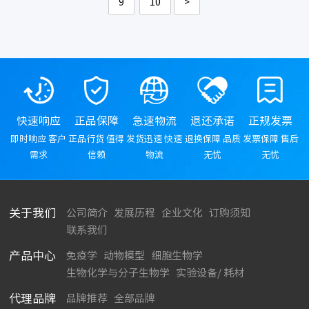
9
10
>
快速响应
正品保障
急速物流
退还承诺
正规发票
即时响应 客户
正品行货 值得
发货迅速 快速
退换保障 品质
发票保障 售后
需求
信赖
物流
无忧
无忧
关于我们
公司简介
发展历程
企业文化
订购须知
联系我们
产品中心
免疫学
动物模型
细胞生物学
生物化学与分子生物学
实验设备/ 耗材
代理品牌
品牌推荐
全部品牌