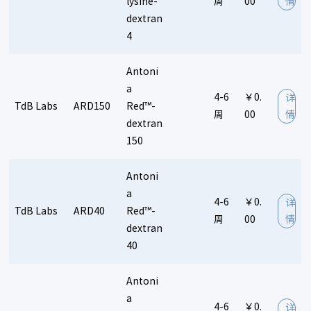
Genesis
GroPep
GREER
lysine-
GlycoTech
Gemibio
周
00
情
dextran
Golden West
Gendepot
Genway
GlycoNZ
细胞培养：
4
Gbiosciences
Hello Bio
Hycultbiotech
Hooke labs
全部
培养基
细胞培养添加物
血清
重组蛋白
Hitobiotec
Hypoxyprobe
HMGBiotech
HLA Protein
天然蛋白
血浆
Antoni
Immuno Star
Immunodiagnostik
Innoprot
IDS
a
4-6
￥0.
详
Immunolab GmbH
Immudex
Innovative Research
细胞研究：
TdB Labs
ARD150
Red™-
周
00
情
Innovative Research of America
ImmuSmol
dextran
全部
细胞凋亡
细胞分离
转染试剂
荧光染料
ImmunoGuide
Idylle
Intrinsic LifeSciences
150
支原体检测
细胞增殖
细胞迁移
细胞骨架
Jackson Immuno Research
JPT Peptide Technologies GmbH
Antoni
Kova
Kamiya
细胞株：
a
Kerafast
Kainos Laboratories
Katchem
4-6
￥0.
详
全部
原代细胞
传代细胞
表达细胞系
TdB Labs
ARD40
Red™-
Kinexus Bioinformatics
LC Laboratories
LDN
周
00
情
dextran
Life Diagnostics
Lab Bioreagents
Linshin Canada
化学试剂：
40
Levena biopharma
Lee BioSolutions
Lumafluor
全部
抗生素
维生素
缓冲剂
碳水化合物
动植物激素
Louisville APL
Mabtech
Medgene Labs
Millipore
Antoni
表面活性剂
氨基酸及蛋白质
免疫类产品
氨基酸
MyBioSource
Molecular Innovations
MatTek
a
蛋白质
酶·辅酶·抑制剂
碱基·核酸·衍生物
胺、酸和盐
4-6
￥0.
详