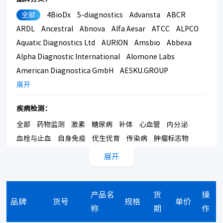
全部
4BioDx
5-diagnostics
Advansta
ABCR
ARDL
Ancestral
Abnova
Alfa Aesar
ATCC
ALPCO
Aquatic Diagnostics Ltd
AURION
Amsbio
Abbexa
Alpha Diagnostic International
Alomone Labs
American Diagnostica GmbH
AESKU.GROUP
AnaSpec
展开
Anshlabs
Abbott
Anti-PEG
Assay Biotech
Activity Signaling
Amid Biosciences
疾病检测：
AUSTRAL Biologicals
Antibodies Inc
AngioBio
全部
药物监测
激素
糖尿病
补体
心血管
内分泌
Alzet
ApexBio
Aves Labs
BellBrook Labs
血栓与止血
自身免疫
优生优育
传染病
肿瘤标志物
Biocheck
Biomedica Immunoassay
Biomatik
BD
骨代谢
炎症标记物
癌症标记物
甲基化检测
Biomedica Diagnostic
Biotium
Biocytex
Bachem
展开
Bmrsupply
BioAssay Systems
Biolog
科研检测：
BMA Biomedicals
Bovogen
Bone Slice
产品名
货
操
全部
ELISA盒子
大鼠ELISA盒子
小鼠ELISA盒子
Brookwood Biomedical
Biopro
BioPorto
品牌
货号
规格
单价
称
期
作
猪ELISA盒子
猴子ELISA盒子
牛ELISA盒子
Biomerica
碧云天
CompTech
Click chemistry