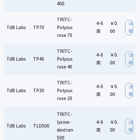
South Bay Bio
Steraloids
Scripps
400
SM Biochemicals LLC
Scarabgenomics
Sovicell
动物给药：
SAKURA
Signalway Antibody LLC(SAB)
Svar
TRITC-
4-6
￥0.
详
全部
缓释药片
Spherotech
Smicna
Seven Hills Bioreagents
TdB Labs
TP70
Polysuc
周
00
情
rose 70
STEMCELL
Sino Biological
System bio
Specs
实验设备/ 耗材：
solarbio
Targeting Systems
Trevigen
TRITC-
全部
细胞培养耗材
载玻片/盖玻片
共聚焦培养皿
Thermo Fisher
Terrace Biotech
Ted Pella,Inc
4-6
￥0.
详
TdB Labs
TP40
Polysuc
特色耗材
仪器设备
TdB Labs
Vector Labs
Viagen
Vielight
Vacara
周
00
情
rose 40
Wako
XenoTech
Xenometrix
zeptometrix
Zedira
TRITC-
4-6
￥0.
详
TdB Labs
TP20
Polysuc
周
00
情
rose 20
TRITC-
lysine-
4-6
￥0.
详
TdB Labs
TLD500
dextran
周
00
情
500