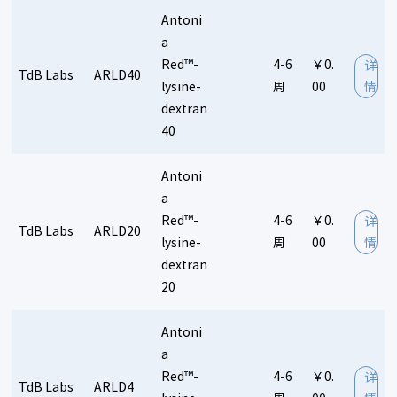
狗ELISA盒子
其它种属ELISA盒子
抗体分型试剂盒
Cal Bioreagents
Cytoskeleton
Corning
Antoni
ELISA辅助试剂
染色试剂盒
流式试剂盒
细胞凋亡试剂盒
ChromoTek
Citeq Biologics
Crystal Chem
a
多因子检测试剂盒
鸡细胞因子试剂盒
水产疾病检测
Calbiotech
Cygnus technologies
Chondrex
Red™-
4-6
￥0.
详
TdB Labs
ARLD40
Cosmo Bio Co., Ltd
Cytodiagnostics
CytoSpring LLC
lysine-
周
00
情
科研抗体：
Cambridge Research Biochemicals
CIL
dextran
Cytodiagnostics
全部
一抗
二抗
Cell-IN
同型对照
DSMZ
内参抗体
Diaclone
标签抗体
40
Demeditec
功能性抗体
金标抗体
Discovery® Antibodies
Diazyme
Diamyd Medical
Enzymax
Endocrine-tech
Antoni
诱发性炎症：
a
Equitech-Bio
Epigentek
Epitope
Euro Diagnostica
Red™-
4-6
￥0.
详
Expedeon
EPC
ECM Biosciences
全部
关节炎
EAE模型
骨质疏松
哮喘
EAE模型
TdB Labs
ARLD20
lysine-
周
00
情
Enzyme Research Laboratories
Echelon Biosciences
dextran
ELISAGenie
代谢疾病：
Endocrinetech
EKF Life Sciences
20
Electron Microscopy Sciences
Epicypher
全部
肾炎
糖尿病
肠炎
Ethos Biosciences
Fina Bio
Antoni
FD NeuroTechnologies, Inc
Fitzgerald
肿瘤：
a
Fluorochrome
Fujirebio
Gold Biotechnology
Red™-
4-6
￥0.
详
全部
缺氧动物模型
TdB Labs
ARLD4