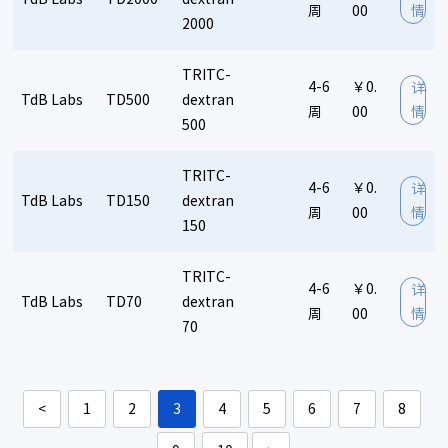
周
00
情
2000
TRITC-
4-6
￥0.
详
TdB Labs
TD500
dextran
周
00
情
500
TRITC-
4-6
￥0.
详
TdB Labs
TD150
dextran
周
00
情
150
TRITC-
4-6
￥0.
详
TdB Labs
TD70
dextran
周
00
情
70
<
1
2
3
4
5
6
7
8