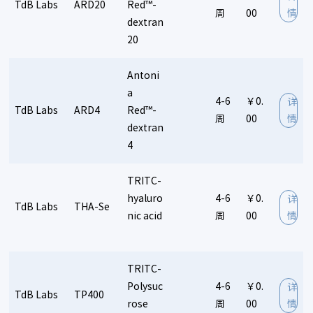
MRC PPU
MD Biosciences
Marvelgent
Medkoo
TdB Labs
ARD20
Red™-
通用有机试剂
原料药中间体
常规生化试剂
周
00
情
Matrixome
Metabiologics
Micropoint Technologies
dextran
小分子化合物
底物
组化染色
蛋白纯化
透析试剂/耗材
20
Matrigen
Molecular Depot
Molecular Devices
Novatec
Novocib
NanoLight
NeuroMab
分子试剂：
Antoni
Nanosoft Polymers
NanoTag
NBS-C BioScience
全部
核酸提取/纯化
PCR试剂/耗材
核酸电泳/Marker
a
Novabioassays
Oxford Biomedica
4-6
￥0.
详
TdB Labs
限制性内切酶
ARD4
磁珠
分子杂交
Red™-
质粒载体
Omicron Biochemicals, Inc.
Probetex
周
00
情
dextran
Peninsula Laboratories
Progen
4
IVD原料：
Phoenix Pharmaceuticals
Peptides International
全部
ELISA蛋白稳定剂
ELISA稀释剂和阻断剂
ProSpec
PeproTech
phosphosolutions
TRITC-
ELISA终止液
ELISA底物
TMB底物
多肽/有机分子
Prolume Ltd
Proimmune
ProtiFi
Profoldin
hyaluro
4-6
￥0.
详
TdB Labs
THA-Se
植物分子
动物毒液
糖缀化合物
nic acid
周
00
情
ProAxsis
PNA Bio
Quidel
QuickZyme
Quanta BioSciences
R&D Systems
RD-Biotech
诊断抗原：
Syd Labs
SurModics
SOLVO Biotechnology
TRITC-
全部
自身免疫疾病
心肌标志物
肿瘤标志物
Sigma-Aldrich
Signosis
SignalChem
SCICONS
Polysuc
4-6
￥0.
详
内分泌激素
传染病类
药物监测
食品安全
阻断剂
TdB Labs
Santa Cruz
TP400
Southern Biotech
Swant Inc
Sichem
rose
周
00
情
毒素与传染病
免疫诊断抗体
凝血