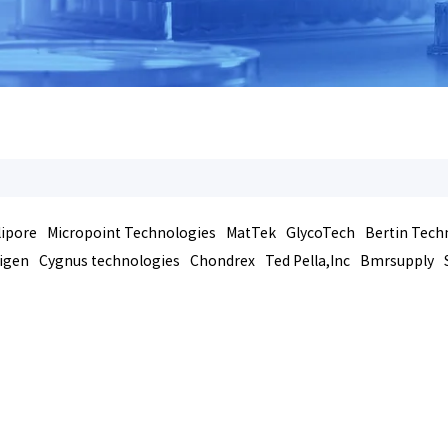
lipore
Micropoint Technologies
MatTek
GlycoTech
Bertin Tech
igen
Cygnus technologies
Chondrex
Ted Pella,Inc
Bmrsupply