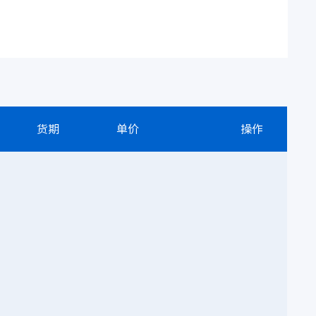
货期
单价
操作