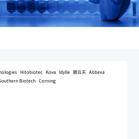
nologies
Hitobiotec
Kova
Idylle
碧云天
Abbexa
Southern Biotech
Corning