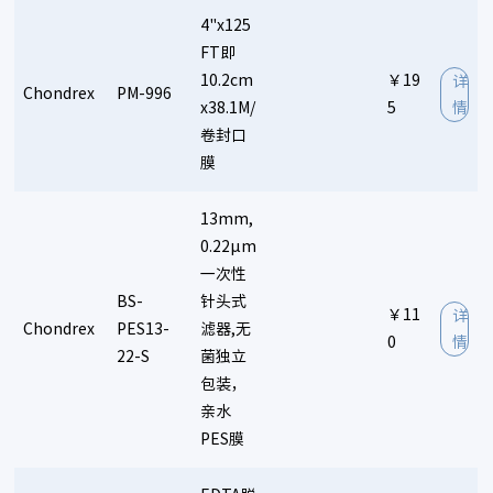
4"x125
FT即
10.2cm
￥19
详
Chondrex
PM-996
x38.1M/
5
情
卷封口
膜
13mm,
0.22µm
一次性
BS-
针头式
￥11
详
Chondrex
PES13-
滤器,无
0
情
22-S
菌独立
包装，
亲水
PES膜