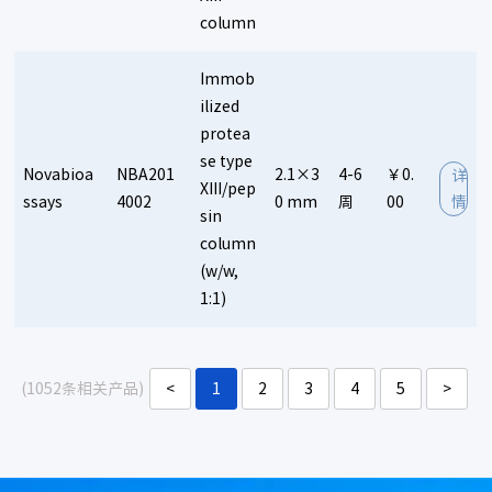
column
Immob
ilized
protea
se type
Novabioa
NBA201
2.1×3
4-6
￥0.
详
XIII/pep
ssays
4002
0 mm
周
00
情
sin
column
(w/w,
1:1)
(1052条相关产品)
<
1
2
3
4
5
>