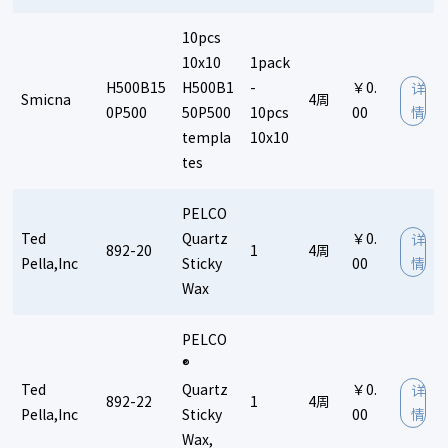
10pcs
10x10
1pack
H500B15
H500B1
-
￥0.
详
Smicna
4周
0P500
50P500
10pcs
00
情
templa
10x10
tes
PELCO
Ted
Quartz
￥0.
详
892-20
1
4周
Pella,Inc
Sticky
00
情
Wax
PELCO
®
Ted
Quartz
￥0.
详
892-22
1
4周
Pella,Inc
Sticky
00
情
Wax,