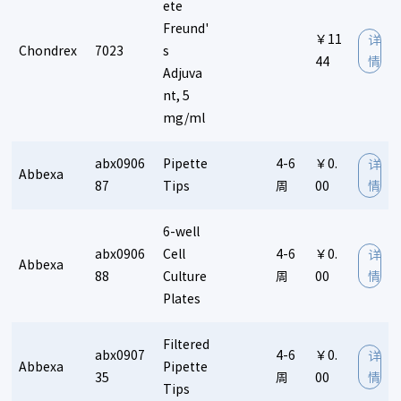
ete
Freund'
￥11
详
Chondrex
7023
s
44
情
Adjuva
nt, 5
mg/ml
abx0906
Pipette
4-6
￥0.
详
Abbexa
87
Tips
周
00
情
6-well
abx0906
Cell
4-6
￥0.
详
Abbexa
88
Culture
周
00
情
Plates
Filtered
abx0907
4-6
￥0.
详
Abbexa
Pipette
35
周
00
情
Tips