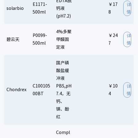
EDTA脱
E1171-
￥17
详
solarbio
钙液
500ml
8
情
(pH7.2)
4%多聚
P0099-
￥24
详
碧云天
甲醛固
500ml
7
情
定液
国产磷
酸盐缓
冲液
C100105
PBS,pH
￥10
详
Chondrex
00BT
7.4，无
4
情
钙、
镁、酚
红
Compl