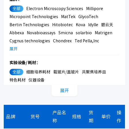
全部
Electron Microscopy Sciences
Millipore
Micropoint Technologies
MatTek
GlycoTech
Bertin Technologies
Hitobiotec
Kova
Idylle
碧云天
Abbexa
Novabioassays
Smicna
solarbio
Matrigen
Cygnus technologies
Chondrex
Ted Pella,Inc
Bmrsupply
展开
Southern Biotech
Corning
实验设备/ 耗材：
全部
细胞培养耗材
载玻片/盖玻片
共聚焦培养皿
特色耗材
仪器设备
展开
产品名
货
操
品牌
货号
规格
单价
称
期
作