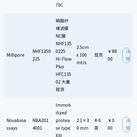
70C
硝酸纤
维滤膜
NC膜
NHF135
2.5cm
NHF1350
0225
￥88
详
Millipore
x 100
现货
225
Hi-Flow
00
情
mtrs
Plus
HFC135
02 大量
现货
Immob
ilized
Novabioa
NBA201
protea
2.1×3
4-6
￥0.
详
ssays
4001
se type
0 mm
周
00
情
XIII