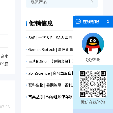
现货产品
在线客服
X
促销信息
SAB | 一抗 & ELISA & 蛋白，全线促销！
Genuin Biotech | 夏日钜惠， 限时抢购！
，亲水
QQ交谈
百迪BDBio | 【假期套餐】消杀+支原体检测+冻存，限时折扣！
ES膜
abinScience | 斑马鱼蛋白抗体
联科生物 | 暑期练级 · 福利来袭！
百奥益康 | 动物组织保存液
微信在线咨询
07-08