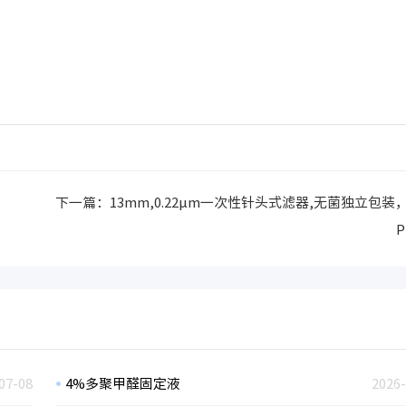
下一篇：
13mm,0.22µm一次性针头式滤器,无菌独立包装
P
07-08
4%多聚甲醛固定液
2026-