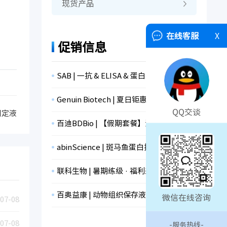
现货产品
在线客服
X
促销信息
SAB | 一抗 & ELISA & 蛋白，全线促销！
Genuin Biotech | 夏日钜惠， 限时抢购！
QQ交谈
固定液
百迪BDBio | 【假期套餐】消杀+支原体检测+冻存，限时折扣！
abinScience | 斑马鱼蛋白抗体
联科生物 | 暑期练级 · 福利来袭！
百奥益康 | 动物组织保存液
微信在线咨询
07-08
07-08
-服务热线-