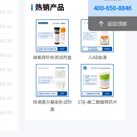
热销产品
400-650-8846
08-10
返回顶部
08-10
08-10
08-10
缺氧探针检测试剂盒
人AB血清
08-10
08-10
08-10
快速高尔基染色试剂
17β-雌二醇缓释药片
盒
08-10