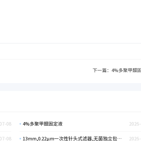
下一篇：
4%多聚甲醛
07-08
4%多聚甲醛固定液
2026-
07-08
13mm,0.22µm一次性针头式滤器,无菌独立包装，亲水PES膜
2026-