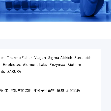
abs
Thermo Fisher
Viagen
Sigma-Aldrich
Steraloids
L
Hitobiotec
Alomone Labs
Enzymax
Biotium
nts
SAKURA
中间体
常规生化试剂
小分子化合物
底物
组化染色