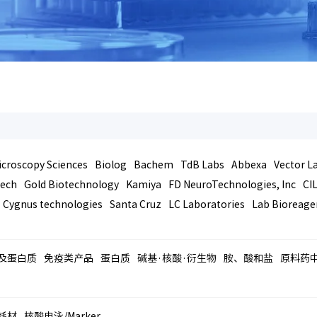
icroscopy Sciences
Biolog
Bachem
TdB Labs
Abbexa
Vector L
tech
Gold Biotechnology
Kamiya
FD NeuroTechnologies, Inc
CI
Cygnus technologies
Santa Cruz
LC Laboratories
Lab Bioreage
及蛋白质
免疫类产品
蛋白质
碱基·核酸·衍生物
胺、酸和盐
原料药
/耗材
核酸电泳/Marker