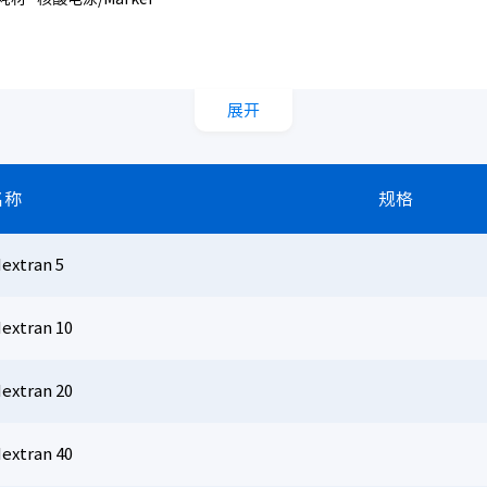
展开
名称
规格
dextran 5
dextran 10
dextran 20
dextran 40