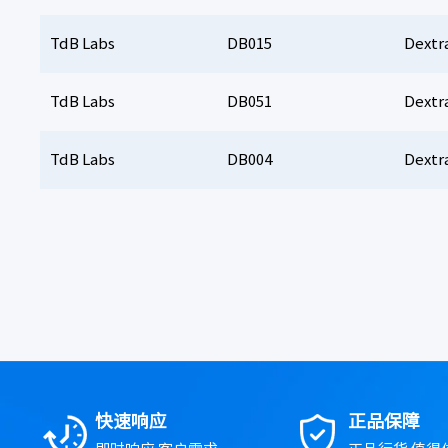
TdB Labs
DB015
Dextra
TdB Labs
DB051
Dextra
TdB Labs
DB004
Dextr
快速响应
正品保障