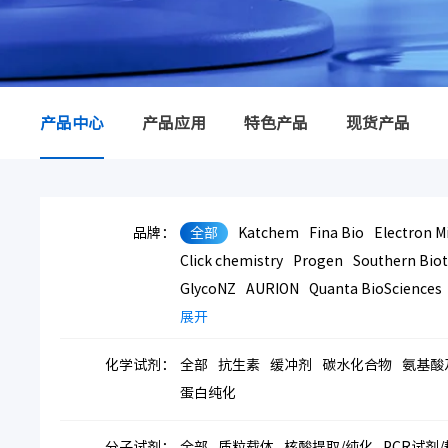
产品中心
产品应用
特色产品
现货产品
品牌：
全部
Katchem
Fina Bio
Electron M
Click chemistry
Progen
Southern Bio
GlycoNZ
AURION
Quanta BioSciences
展开
化学试剂：
全部
抗生素
缓冲剂
碳水化合物
氨基酸
蛋白纯化
分子试剂：
全部
质粒载体
核酸提取/纯化
PCR试剂