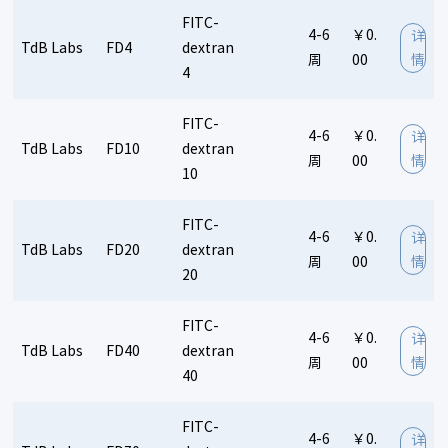
FITC-
NanoLight
BD
ATA-Phe-Pro-Arg-CMK
Hycultbiotech
4-6
￥0.
详
TdB Labs
FD4
dextran
GlycoTech
Molecular Devices
Gemibio
周
00
情
4
Albumin, Rabbit Plasma
Idylle
Alomone
Bovogen
Abbexa
Thermo Fisher
ProSpec
FITC-
Molecular Innovations
4-6
￥0.
详
TdB Labs
FD10
dextran
周
00
情
Alpha-1-Acid Glycoprotein, Human Plasma
Progen
10
Southern Biotech
Human Antithrombin III
Anhydrotrypsin
Spherotech
Diaclone
FITC-
4-6
￥0.
详
Biomedica Diagnostic
Zedira
Cell-IN
Biotium
TdB Labs
FD20
dextran
周
00
情
20
Probetex
Balb C Mouse IgG, Protein A Purified
Chondrex
PNA Bio
FITC-
Alpha-1 Antichymotrypsin, Human Plasma
4-6
￥0.
详
TdB Labs
FD40
dextran
Bovine IgG, Protein G Purified
List Lab
周
00
情
40
FITC-
4-6
￥0.
详