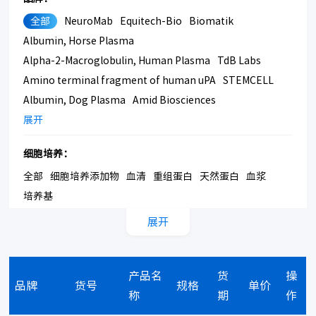
全部
NeuroMab
Equitech-Bio
Biomatik
Albumin, Horse Plasma
Alpha-2-Macroglobulin, Human Plasma
TdB Labs
Amino terminal fragment of human uPA
STEMCELL
Albumin, Dog Plasma
Amid Biosciences
Amino terminal fragment of Mouse uPA
展开
PeproTech
Avidin Coated Plate
Sigma-Aldrich
细胞培养：
Albumin, Mouse Plasma
MyBioSource
Amsbio
全部
细胞培养添加物
血清
重组蛋白
天然蛋白
血浆
Lumafluor
Alpha-1-Antitrypsin, Human Plasma
培养基
Alpha-2-HS-Glycoprotein, Human Plasma
alomone
Amino terminal fragment of Mouse uPA, Alexa Fluor
展开
750 Labeled
细胞研究：
Albumin, Human Plasma
Avidin, HRP Labeled
全部
细胞凋亡
细胞分离
荧光染料
细胞增殖
细胞迁移
Albumin, Rat Plasma
ATA-Phe-Phe-Arg-CMK
产品名
货
操
细胞骨架
品牌
货号
规格
单价
BL21(DE3) Competent Cells
AUSTRAL Biologicals
称
期
作
Alpha Diagnostic International
List Labs
System bio