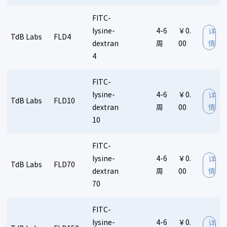
FITC-
lysine-
4-6
￥0.
详
TdB Labs
FLD4
dextran
周
00
情
4
FITC-
lysine-
4-6
￥0.
详
TdB Labs
FLD10
dextran
周
00
情
10
FITC-
lysine-
4-6
￥0.
详
TdB Labs
FLD70
dextran
周
00
情
70
FITC-
lysine-
4-6
￥0.
详