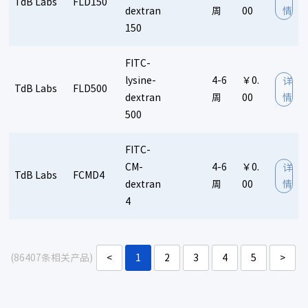
TdB Labs
FLD150
dextran
周
00
情
150
FITC-
lysine-
4-6
￥0.
详
TdB Labs
FLD500
dextran
周
00
情
500
FITC-
CM-
4-6
￥0.
详
TdB Labs
FCMD4
dextran
周
00
情
4
(86407条相关产品)
<
1
2
3
4
5
>