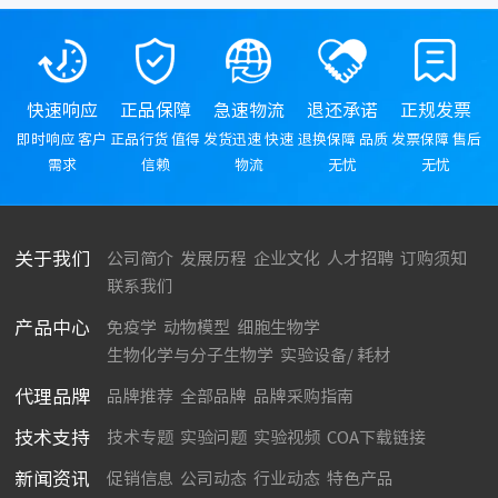
快速响应
正品保障
急速物流
退还承诺
正规发票
即时响应 客户
正品行货 值得
发货迅速 快速
退换保障 品质
发票保障 售后
需求
信赖
物流
无忧
无忧
关于我们
公司简介
发展历程
企业文化
人才招聘
订购须知
联系我们
产品中心
免疫学
动物模型
细胞生物学
生物化学与分子生物学
实验设备/ 耗材
代理品牌
品牌推荐
全部品牌
品牌采购指南
技术支持
技术专题
实验问题
实验视频
COA下载链接
新闻资讯
促销信息
公司动态
行业动态
特色产品