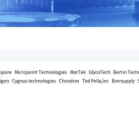
lipore
Micropoint Technologies
MatTek
GlycoTech
Bertin Tech
igen
Cygnus technologies
Chondrex
Ted Pella,Inc
Bmrsupply