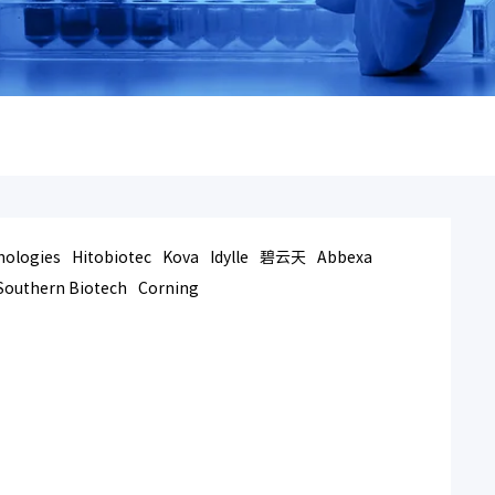
nologies
Hitobiotec
Kova
Idylle
碧云天
Abbexa
Southern Biotech
Corning