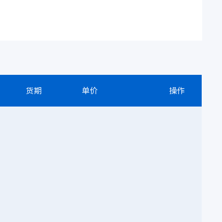
货期
单价
操作