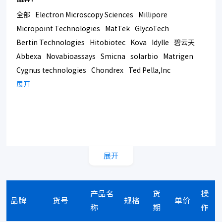
全部
Electron Microscopy Sciences
Millipore
Micropoint Technologies
MatTek
GlycoTech
Bertin Technologies
Hitobiotec
Kova
Idylle
碧云天
Abbexa
Novabioassays
Smicna
solarbio
Matrigen
Cygnus technologies
Chondrex
Ted Pella,Inc
Bmrsupply
展开
Southern Biotech
Corning
展开
产品名
货
操
品牌
货号
规格
单价
称
期
作