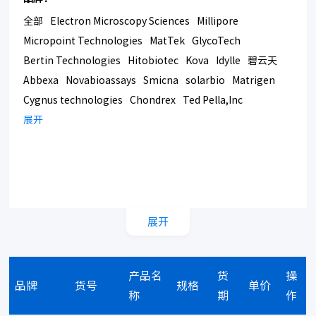
全部
Electron Microscopy Sciences
Millipore
Micropoint Technologies
MatTek
GlycoTech
Bertin Technologies
Hitobiotec
Kova
Idylle
碧云天
Abbexa
Novabioassays
Smicna
solarbio
Matrigen
Cygnus technologies
Chondrex
Ted Pella,Inc
Bmrsupply
展开
Southern Biotech
Corning
展开
产品名
货
操
品牌
货号
规格
单价
称
期
作