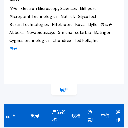
全部
Electron Microscopy Sciences
Millipore
Micropoint Technologies
MatTek
GlycoTech
Bertin Technologies
Hitobiotec
Kova
Idylle
碧云天
Abbexa
Novabioassays
Smicna
solarbio
Matrigen
Cygnus technologies
Chondrex
Ted Pella,Inc
Bmrsupply
展开
Southern Biotech
Corning
展开
产品名
货
操
品牌
货号
规格
单价
称
期
作