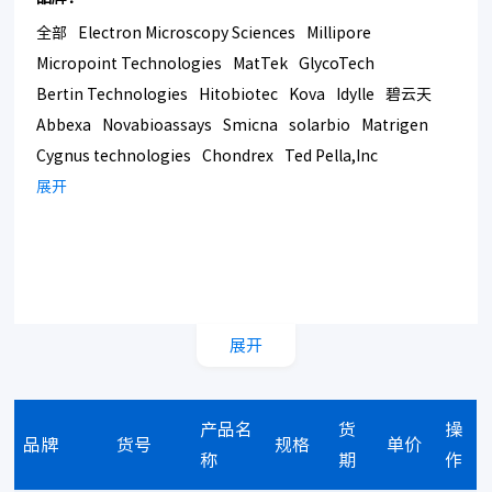
全部
Electron Microscopy Sciences
Millipore
Micropoint Technologies
MatTek
GlycoTech
Bertin Technologies
Hitobiotec
Kova
Idylle
碧云天
Abbexa
Novabioassays
Smicna
solarbio
Matrigen
Cygnus technologies
Chondrex
Ted Pella,Inc
Bmrsupply
展开
Southern Biotech
Corning
展开
产品名
货
操
品牌
货号
规格
单价
称
期
作