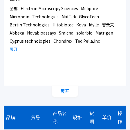
全部
Electron Microscopy Sciences
Millipore
Micropoint Technologies
MatTek
GlycoTech
Bertin Technologies
Hitobiotec
Kova
Idylle
碧云天
Abbexa
Novabioassays
Smicna
solarbio
Matrigen
Cygnus technologies
Chondrex
Ted Pella,Inc
Bmrsupply
展开
Southern Biotech
Corning
展开
产品名
货
操
品牌
货号
规格
单价
称
期
作