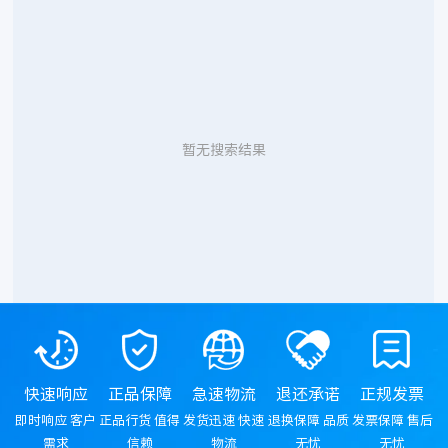
暂无搜索结果
快速响应
正品保障
急速物流
退还承诺
正规发票
即时响应 客户
正品行货 值得
发货迅速 快速
退换保障 品质
发票保障 售后
需求
信赖
物流
无忧
无忧