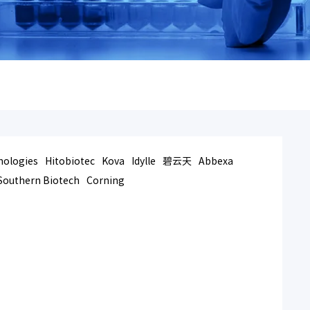
nologies
Hitobiotec
Kova
Idylle
碧云天
Abbexa
Southern Biotech
Corning