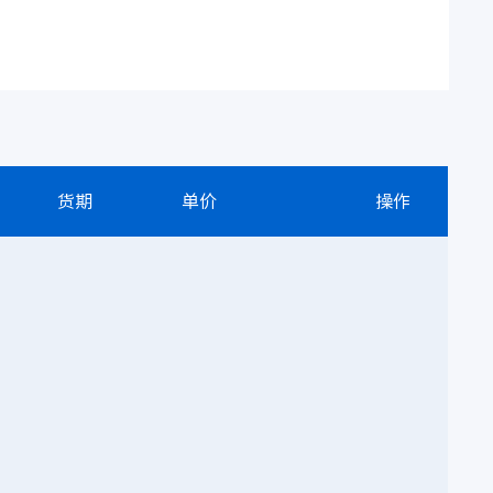
货期
单价
操作