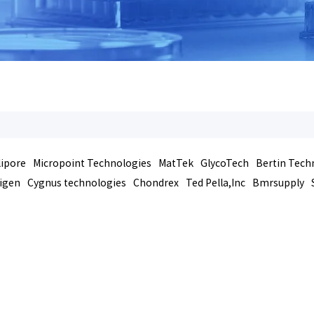
lipore
Micropoint Technologies
MatTek
GlycoTech
Bertin Tech
igen
Cygnus technologies
Chondrex
Ted Pella,Inc
Bmrsupply