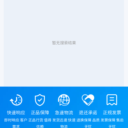
暂无搜索结果
快速响应
正品保障
急速物流
退还承诺
正规发票
即时响应 客户
正品行货 值得
发货迅速 快速
退换保障 品质
发票保障 售后
需求
信赖
物流
无忧
无忧