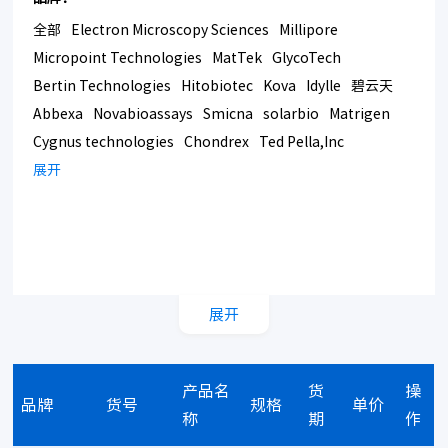
全部
Electron Microscopy Sciences
Millipore
Micropoint Technologies
MatTek
GlycoTech
Bertin Technologies
Hitobiotec
Kova
Idylle
碧云天
Abbexa
Novabioassays
Smicna
solarbio
Matrigen
Cygnus technologies
Chondrex
Ted Pella,Inc
Bmrsupply
展开
Southern Biotech
Corning
展开
产品名
货
操
品牌
货号
规格
单价
称
期
作