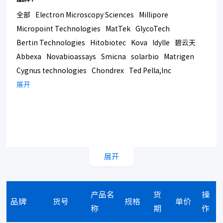
全部
Electron Microscopy Sciences
Millipore
Micropoint Technologies
MatTek
GlycoTech
Bertin Technologies
Hitobiotec
Kova
Idylle
碧云天
Abbexa
Novabioassays
Smicna
solarbio
Matrigen
Cygnus technologies
Chondrex
Ted Pella,Inc
Bmrsupply
展开
Southern Biotech
Corning
展开
产品名
货
操
品牌
货号
规格
单价
称
期
作