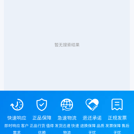
暂无搜索结果
快速响应
正品保障
急速物流
退还承诺
正规发票
即时响应 客户
正品行货 值得
发货迅速 快速
退换保障 品质
发票保障 售后
需求
信赖
物流
无忧
无忧