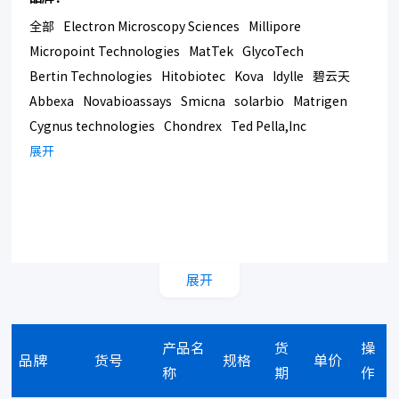
全部
Electron Microscopy Sciences
Millipore
Micropoint Technologies
MatTek
GlycoTech
Bertin Technologies
Hitobiotec
Kova
Idylle
碧云天
Abbexa
Novabioassays
Smicna
solarbio
Matrigen
Cygnus technologies
Chondrex
Ted Pella,Inc
Bmrsupply
展开
Southern Biotech
Corning
展开
产品名
货
操
品牌
货号
规格
单价
称
期
作