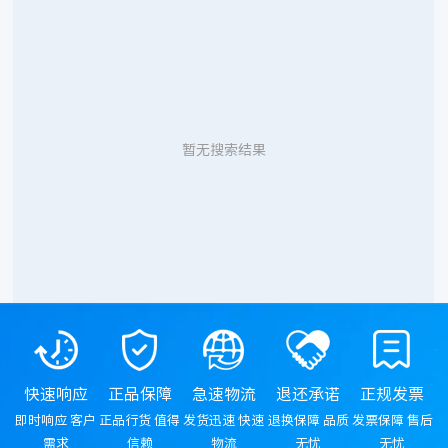
暂无搜索结果
快速响应
正品保障
急速物流
退还承诺
正规发票
即时响应 客户
正品行货 值得
发货迅速 快速
退换保障 品质
发票保障 售后
需求
信赖
物流
无忧
无忧