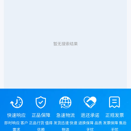
暂无搜索结果
快速响应
正品保障
急速物流
退还承诺
正规发票
即时响应 客户
正品行货 值得
发货迅速 快速
退换保障 品质
发票保障 售后
需求
信赖
物流
无忧
无忧