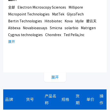
全部
Electron Microscopy Sciences
Millipore
Micropoint Technologies
MatTek
GlycoTech
Bertin Technologies
Hitobiotec
Kova
Idylle
碧云天
Abbexa
Novabioassays
Smicna
solarbio
Matrigen
Cygnus technologies
Chondrex
Ted Pella,Inc
Bmrsupply
展开
Southern Biotech
Corning
展开
产品名
货
操
品牌
货号
规格
单价
称
期
作