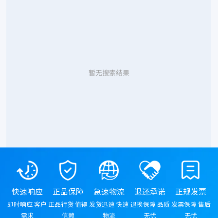
暂无搜索结果
快速响应
正品保障
急速物流
退还承诺
正规发票
即时响应 客户
正品行货 值得
发货迅速 快速
退换保障 品质
发票保障 售后
需求
信赖
物流
无忧
无忧