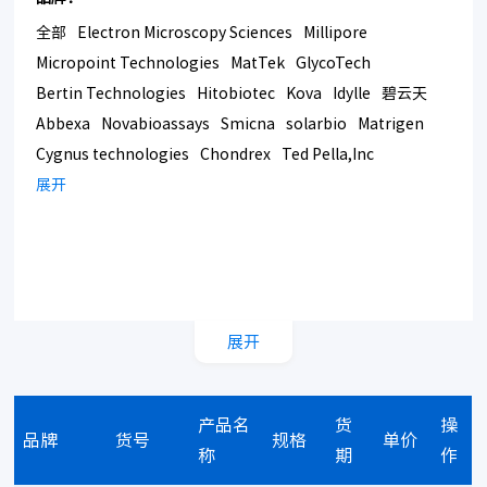
全部
Electron Microscopy Sciences
Millipore
Micropoint Technologies
MatTek
GlycoTech
Bertin Technologies
Hitobiotec
Kova
Idylle
碧云天
Abbexa
Novabioassays
Smicna
solarbio
Matrigen
Cygnus technologies
Chondrex
Ted Pella,Inc
Bmrsupply
展开
Southern Biotech
Corning
展开
产品名
货
操
品牌
货号
规格
单价
称
期
作