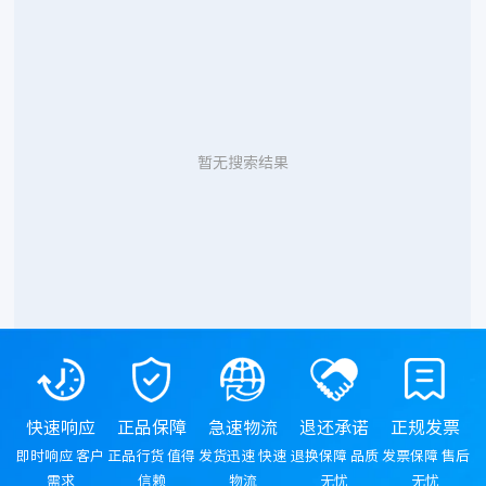
暂无搜索结果
快速响应
正品保障
急速物流
退还承诺
正规发票
即时响应 客户
正品行货 值得
发货迅速 快速
退换保障 品质
发票保障 售后
需求
信赖
物流
无忧
无忧