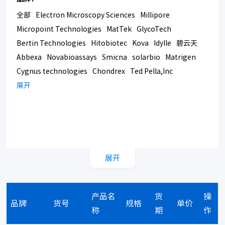
全部
Electron Microscopy Sciences
Millipore
Micropoint Technologies
MatTek
GlycoTech
Bertin Technologies
Hitobiotec
Kova
Idylle
碧云天
Abbexa
Novabioassays
Smicna
solarbio
Matrigen
Cygnus technologies
Chondrex
Ted Pella,Inc
Bmrsupply
展开
Southern Biotech
Corning
展开
产品名
货
操
品牌
货号
规格
单价
称
期
作