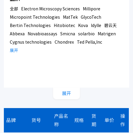
全部
Electron Microscopy Sciences
Millipore
Micropoint Technologies
MatTek
GlycoTech
Bertin Technologies
Hitobiotec
Kova
Idylle
碧云天
Abbexa
Novabioassays
Smicna
solarbio
Matrigen
Cygnus technologies
Chondrex
Ted Pella,Inc
Bmrsupply
展开
Southern Biotech
Corning
展开
产品名
货
操
品牌
货号
规格
单价
称
期
作