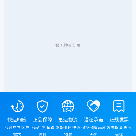
暂无搜索结果
快速响应
正品保障
急速物流
退还承诺
正规发票
即时响应 客户
正品行货 值得
发货迅速 快速
退换保障 品质
发票保障 售后
需求
信赖
物流
无忧
无忧