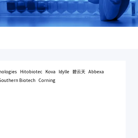
nologies
Hitobiotec
Kova
Idylle
碧云天
Abbexa
Southern Biotech
Corning