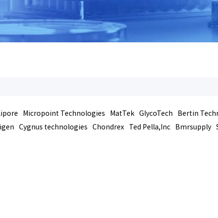
lipore
Micropoint Technologies
MatTek
GlycoTech
Bertin Tech
igen
Cygnus technologies
Chondrex
Ted Pella,Inc
Bmrsupply