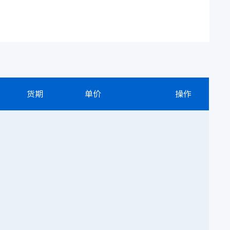
货期
单价
操作