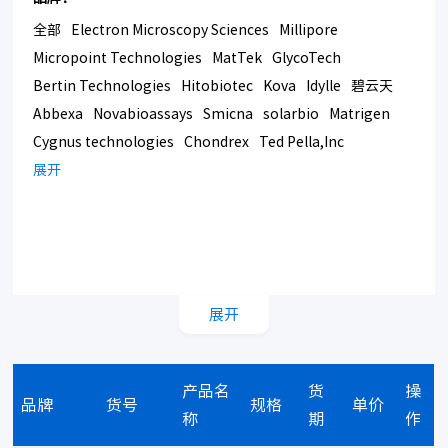
全部
Electron Microscopy Sciences
Millipore
Micropoint Technologies
MatTek
GlycoTech
Bertin Technologies
Hitobiotec
Kova
Idylle
碧云天
Abbexa
Novabioassays
Smicna
solarbio
Matrigen
Cygnus technologies
Chondrex
Ted Pella,Inc
Bmrsupply
展开
Southern Biotech
Corning
展开
产品名
货
操
品牌
货号
规格
单价
称
期
作