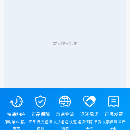
暂无搜索结果
快速响应
正品保障
急速物流
退还承诺
正规发票
即时响应 客户
正品行货 值得
发货迅速 快速
退换保障 品质
发票保障 售后
需求
信赖
物流
无忧
无忧