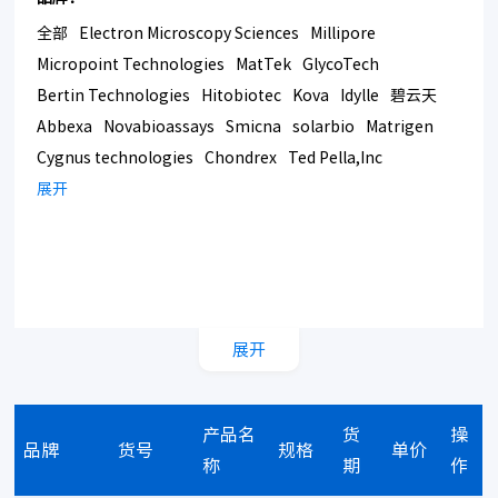
全部
Electron Microscopy Sciences
Millipore
Micropoint Technologies
MatTek
GlycoTech
Bertin Technologies
Hitobiotec
Kova
Idylle
碧云天
Abbexa
Novabioassays
Smicna
solarbio
Matrigen
Cygnus technologies
Chondrex
Ted Pella,Inc
Bmrsupply
展开
Southern Biotech
Corning
展开
产品名
货
操
品牌
货号
规格
单价
称
期
作