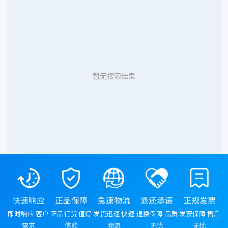
暂无搜索结果
快速响应
正品保障
急速物流
退还承诺
正规发票
即时响应 客户
正品行货 值得
发货迅速 快速
退换保障 品质
发票保障 售后
需求
信赖
物流
无忧
无忧