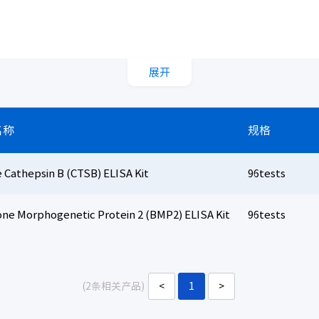
展开
名称
规格
 Cathepsin B (CTSB) ELISA Kit
96tests
one Morphogenetic Protein 2 (BMP2) ELISA Kit
96tests
(2条相关产品)
<
1
>