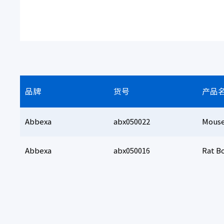
品牌
货号
产品
Abbexa
abx050022
Mouse
Abbexa
abx050016
Rat B