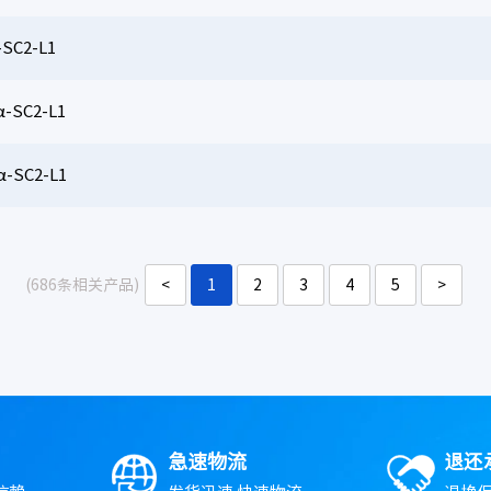
SC2-L1
α-SC2-L1
α-SC2-L1
(686条相关产品)
<
1
2
3
4
5
>
急速物流
退还