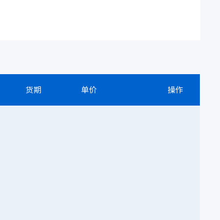
货期
单价
操作