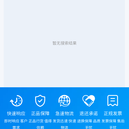
暂无搜索结果
快速响应
正品保障
急速物流
退还承诺
正规发票
即时响应 客户
正品行货 值得
发货迅速 快速
退换保障 品质
发票保障 售后
需求
信赖
物流
无忧
无忧