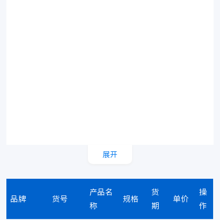
展开
产品名
货
操
品牌
货号
规格
单价
称
期
作