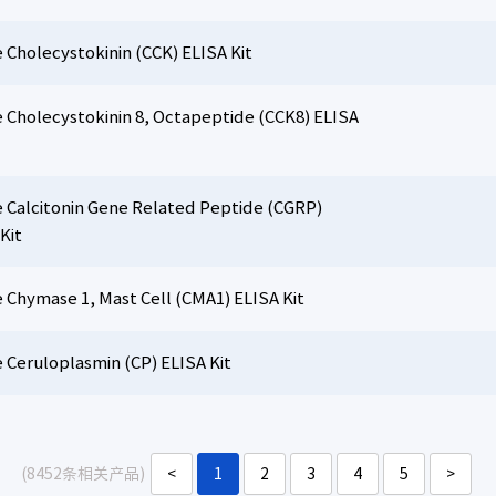
 Cholecystokinin (CCK) ELISA Kit
 Cholecystokinin 8, Octapeptide (CCK8) ELISA
 Calcitonin Gene Related Peptide (CGRP)
Kit
 Chymase 1, Mast Cell (CMA1) ELISA Kit
 Ceruloplasmin (CP) ELISA Kit
(8452条相关产品)
<
1
2
3
4
5
>