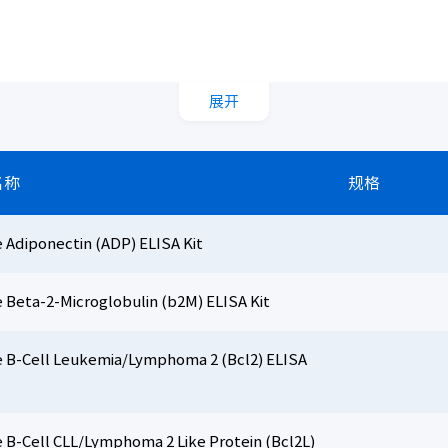
展开
名称
规格
 Adiponectin (ADP) ELISA Kit
 Beta-2-Microglobulin (b2M) ELISA Kit
 B-Cell Leukemia/Lymphoma 2 (Bcl2) ELISA
 B-Cell CLL/Lymphoma 2 Like Protein (Bcl2L)