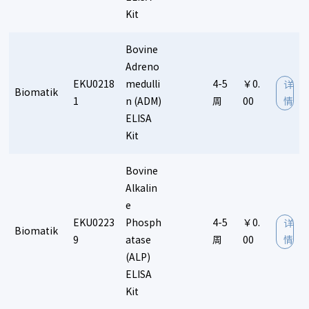
Kit
Bovine
Adreno
EKU0218
medulli
4-5
￥0.
详
Biomatik
1
n (ADM)
周
00
情
ELISA
Kit
Bovine
Alkalin
e
EKU0223
Phosph
4-5
￥0.
详
Biomatik
9
atase
周
00
情
(ALP)
ELISA
Kit