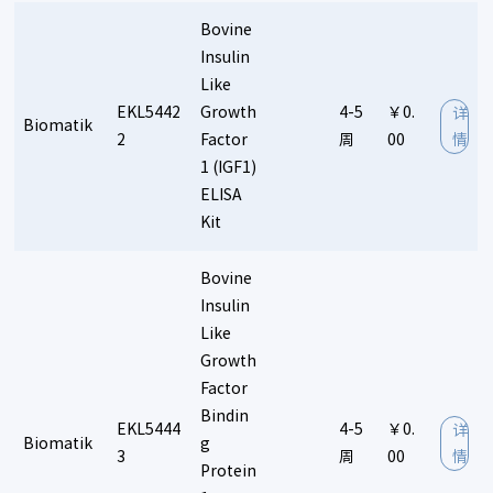
Bovine
Insulin
Like
EKL5442
Growth
4-5
￥0.
详
Biomatik
2
Factor
周
00
情
1 (IGF1)
ELISA
Kit
Bovine
Insulin
Like
Growth
Factor
Bindin
EKL5444
4-5
￥0.
详
Biomatik
g
3
周
00
情
Protein