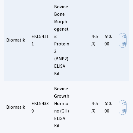
Bovine
Bone
Morph
ogenet
EKL5411
ic
4-5
￥0.
详
Biomatik
1
Protein
周
00
情
2
(BMP2)
ELISA
Kit
Bovine
Growth
EKL5433
Hormo
4-5
￥0.
详
Biomatik
9
ne (GH)
周
00
情
ELISA
Kit