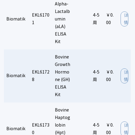
Alpha-
Lactalb
EKL6170
4-5
￥0.
详
Biomatik
umin
1
周
00
情
(aLA)
ELISA
Kit
Bovine
Growth
EKL6172
Hormo
4-5
￥0.
详
Biomatik
8
ne (GH)
周
00
情
ELISA
Kit
Bovine
Haptog
EKL6173
lobin
4-5
￥0.
详
Biomatik
0
(Hpt)
周
00
情