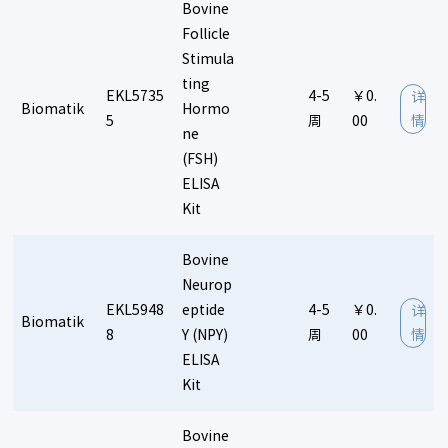
Bovine
Follicle
Stimula
ting
EKL5735
4-5
￥0.
详
Biomatik
Hormo
5
周
00
情
ne
(FSH)
ELISA
Kit
Bovine
Neurop
EKL5948
eptide
4-5
￥0.
详
Biomatik
8
Y (NPY)
周
00
情
ELISA
Kit
Bovine