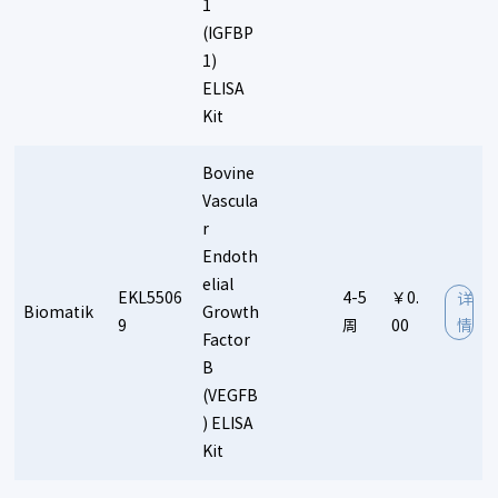
1
(IGFBP
1)
ELISA
Kit
Bovine
Vascula
r
Endoth
elial
EKL5506
4-5
￥0.
详
Biomatik
Growth
9
周
00
情
Factor
B
(VEGFB
) ELISA
Kit