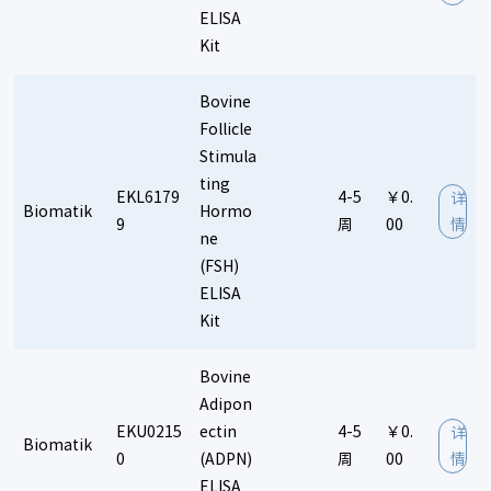
ELISA
Kit
Bovine
Follicle
Stimula
ting
EKL6179
4-5
￥0.
详
Biomatik
Hormo
9
周
00
情
ne
(FSH)
ELISA
Kit
Bovine
Adipon
EKU0215
ectin
4-5
￥0.
详
Biomatik
0
(ADPN)
周
00
情
ELISA