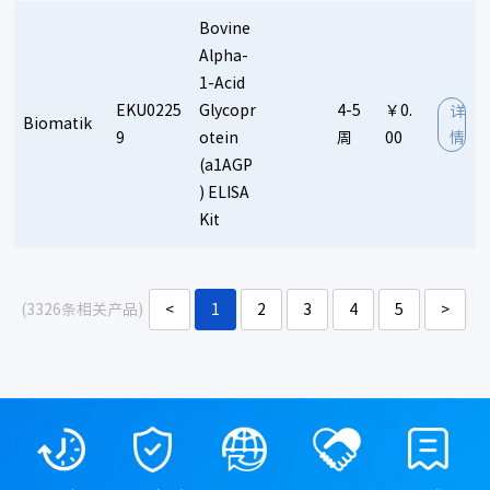
Bovine
Alpha-
1-Acid
EKU0225
Glycopr
4-5
￥0.
详
Biomatik
9
otein
周
00
情
(a1AGP
) ELISA
Kit
(3326条相关产品)
<
1
2
3
4
5
>