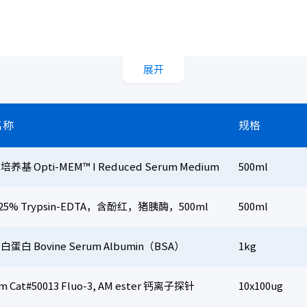
展开
名称
规格
养基 Opti-MEM™ I Reduced Serum Medium
500ml
25% Trypsin-EDTA，含酚红，猪胰酶，500ml
500ml
蛋白 Bovine Serum Albumin（BSA）
1kg
um Cat#50013 Fluo-3, AM ester 钙离子探针
10x100ug