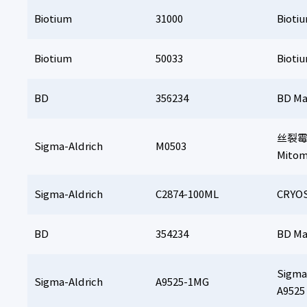
Biotium
31000
Biot
Biotium
50033
Bioti
BD
356234
BD M
丝裂
Sigma-Aldrich
M0503
Mitom
Sigma-Aldrich
C2874-100ML
CRY
BD
354234
BD 
Sigma
Sigma-Aldrich
A9525-1MG
A9525