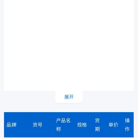
展开
产品名
货
操
品牌
货号
规格
单价
称
期
作