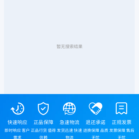
暂无搜索结果
快速响应
正品保障
急速物流
退还承诺
正规发票
即时响应 客户
正品行货 值得
发货迅速 快速
退换保障 品质
发票保障 售后
需求
信赖
物流
无忧
无忧