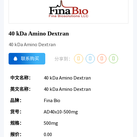
40 kDa Amino Dextran
40 kDa Amino Dextran
联系购买
分享到：
中文名称：
40 kDa Amino Dextran
英文名称：
40 kDa Amino Dextran
品牌：
Fina Bio
货号：
AD40x10-500mg
规格：
500mg
报价：
0.00