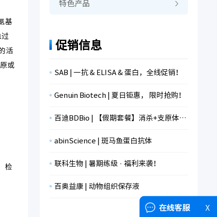
特色产品
氨基
血过
促销信息
的活
白原或
SAB | 一抗 & ELISA & 蛋白，全线促销！
Genuin Biotech | 夏日钜惠， 限时抢购！
百迪BDBio | 【假期套餐】消杀+支原体检测+冻存，限时折扣！
abinScience | 斑马鱼蛋白抗体
联科生物 | 暑期练级 · 福利来袭！
，检
百奥益康 | 动物组织保存液
在线客服
X