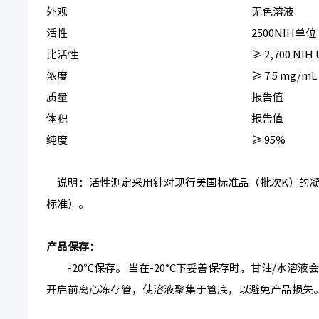
外观
无色溶液
活性
2500NIH单位
比活性
≥ 2,700 NIH 
浓度
≥ 7.5 mg/mL
质量
报告值
体积
报告值
纯度
≥ 95%
说明：活性测定采用针对现行美国标准品（批次K）的凝血
标准）。
产品保存：
-20℃保存。 当在-20°C下妥善保存时，甘油/水溶
开启前离心冻存管，使溶液聚集于管底，以避免产品损失