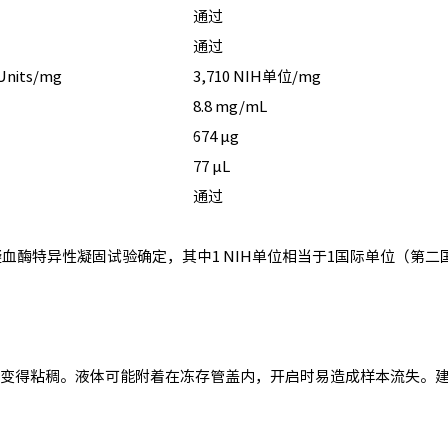
通过
通过
Units/mg
3,710 NIH单位/mg
8.8 mg/mL
674 µg
77 µL
通过
酶特异性凝固试验确定，其中1 NIH单位相当于1国际单位（第二
液会变得粘稠。液体可能附着在冻存管盖内，开启时易造成样本流失。
。