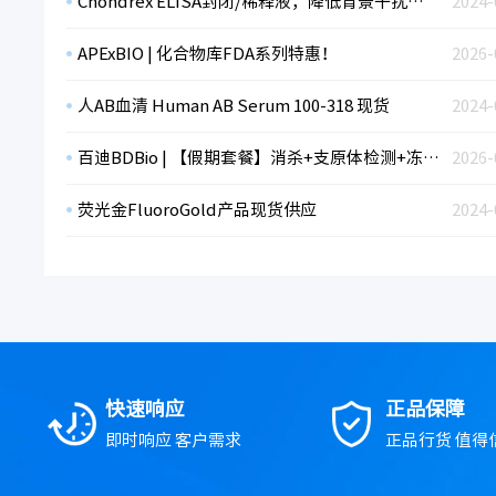
Chondrex ELISA封闭/稀释液，降低背景干扰，同时可用作样本稀释液。
2024-
APExBIO | 化合物库FDA系列特惠！
2026-
人AB血清 Human AB Serum 100-318 现货
2024-
百迪BDBio | 【假期套餐】消杀+支原体检测+冻存，限时折扣！
2026-
荧光金FluoroGold产品现货供应
2024-
快速响应
正品保障
即时响应 客户需求
正品行货 值得