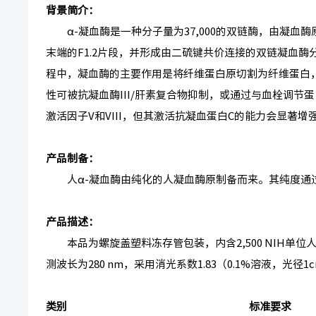
背景简介：
α-凝血酶是一种分子量为37,000的双链酶，由凝血
末端的F1.2片段，并形成由二硫键共价连接的双链凝血酶分子
程中，凝血酶的主要作用是将纤维蛋白原切割为纤维蛋白，
性可被抗凝血酶III/肝素复合物抑制，或通过与血栓调
激活因子V和VIII，但其激活抗凝血蛋白C的能力会显著增
产品制备：
人α-凝血酶由纯化的人凝血酶原制备而来。其纯度通过S
产品描述：
本品为螺旋盖塑料冻存管包装，内含2,500 NIH单位
测波长为280 nm，采用消光系数1.83（0.1%溶液，光径1
类别
标准要求