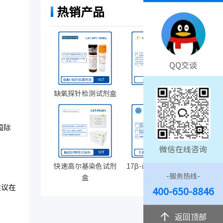
热销产品
QQ交谈
缺氧探针检测试剂盒
人AB血清
国际
微信在线咨询
快速高尔基染色试剂
17β-雌二醇缓释药片
-服务热线-
盒
建议在
400-650-8846
返回顶部