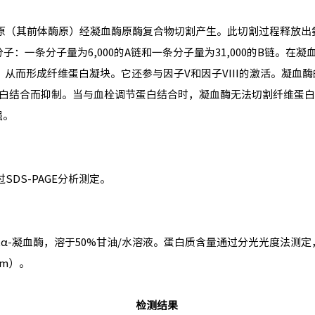
酶原（其前体酶原）经凝血酶原酶复合物切割产生。此切割过程释放出
：一条分子量为6,000的A链和一条分子量为31,000的B链。在凝
从而形成纤维蛋白凝块。它还参与因子V和因子VIII的激活。凝血酶
节蛋白结合而抑制。当与血栓调节蛋白结合时，凝血酶无法切割纤维蛋
强。
DS-PAGE分析测定。
人α-凝血酶，溶于50%甘油/水溶液。蛋白质含量通过分光光度法测定
cm）。
检测结果