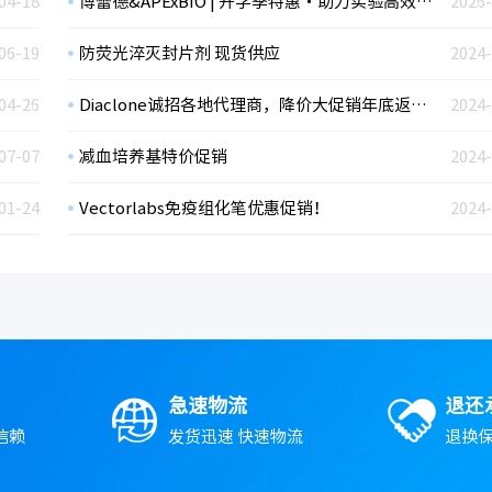
04-18
博蕾德&APExBIO | 开学季特惠・助力实验高效启航
2026-
06-19
防荧光淬灭封片剂 现货供应
2024-
04-26
Diaclone诚招各地代理商，降价大促销年底返利，欢迎大家索要资料
2024-
07-07
减血培养基特价促销
2024-
01-24
Vectorlabs免疫组化笔优惠促销！
2024-
急速物流
退还
信赖
发货迅速 快速物流
退换保