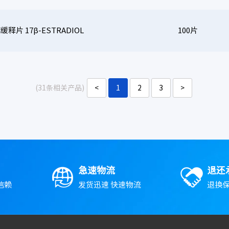
释片 17β-ESTRADIOL
100片
(31条相关产品)
<
1
2
3
>
急速物流
退还
信赖
发货迅速 快速物流
退换保