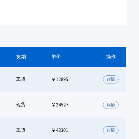
货期
单价
操作
现货
￥12895
详情
现货
￥24527
详情
现货
￥43301
详情