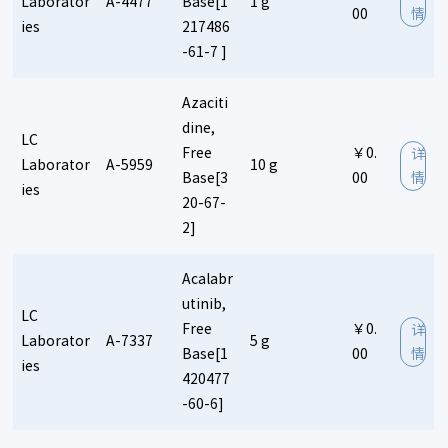
Laborator
A-4477
Base[1
1 g
00
情
ies
217486
-61-7 ]
Azaciti
dine,
LC
Free
￥0.
详
Laborator
A-5959
10 g
Base[3
00
情
ies
20-67-
2]
Acalabr
utinib,
LC
Free
￥0.
详
Laborator
A-7337
5 g
Base[1
00
情
ies
420477
-60-6]