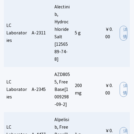
Alectini
b,
Hydroc
LC
hloride
￥0.
详
Laborator
A-2311
5 g
Salt
00
情
ies
[12565
89-74-
8]
AZD805
LC
5, Free
200
￥0.
详
Laborator
A-2345
Base[1
mg
00
情
ies
009298
-09-2]
Alpelisi
LC
b, Free
￥0.
详