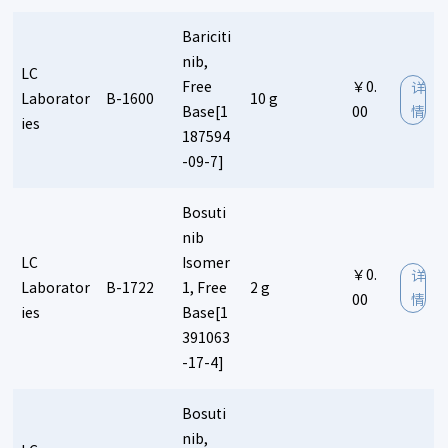
Bariciti
nib,
LC
Free
￥0.
详
Laborator
B-1600
10 g
Base[1
00
情
ies
187594
-09-7]
Bosuti
nib
LC
Isomer
￥0.
详
Laborator
B-1722
1, Free
2 g
00
情
ies
Base[1
391063
-17-4]
Bosuti
nib,