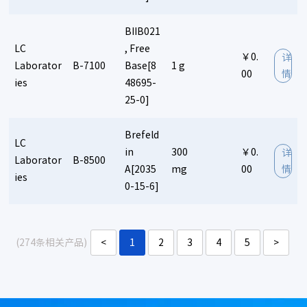
BIIB021
LC
, Free
￥0.
详
Laborator
B-7100
Base[8
1 g
00
情
ies
48695-
25-0]
Brefeld
LC
in
300
￥0.
详
Laborator
B-8500
A[2035
mg
00
情
ies
0-15-6]
(274条相关产品)
<
1
2
3
4
5
>