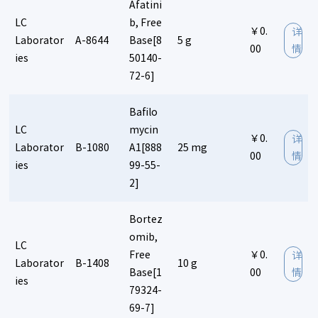
Afatini
LC
b, Free
￥0.
详
Laborator
A-8644
Base[8
5 g
00
情
ies
50140-
72-6]
Bafilo
LC
mycin
￥0.
详
Laborator
B-1080
A1[888
25 mg
00
情
ies
99-55-
2]
Bortez
omib,
LC
Free
￥0.
详
Laborator
B-1408
10 g
Base[1
00
情
ies
79324-
69-7]