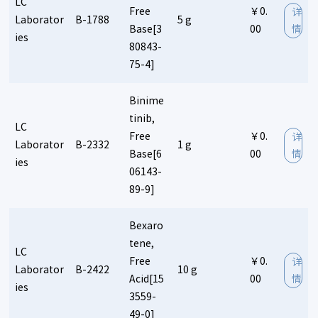
LC
Free
￥0.
详
Laborator
B-1788
5 g
Base[3
00
情
ies
80843-
75-4]
Binime
tinib,
LC
Free
￥0.
详
Laborator
B-2332
1 g
Base[6
00
情
ies
06143-
89-9]
Bexaro
tene,
LC
Free
￥0.
详
Laborator
B-2422
10 g
Acid[15
00
情
ies
3559-
49-0]