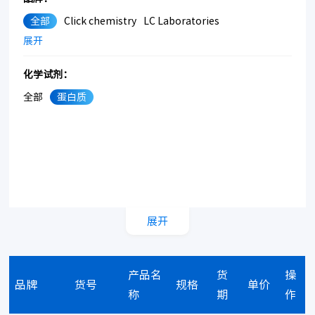
全部
Click chemistry
LC Laboratories
展开
化学试剂：
全部
蛋白质
展开
产品名
货
操
品牌
货号
规格
单价
称
期
作