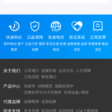
快速响应
正品保障
急速物流
退还承诺
正规发票
即时响应 客户
正品行货 值得
发货迅速 快速
退换保障 品质
发票保障 售后
需求
信赖
物流
无忧
无忧
关于我们
公司简介
发展历程
企业文化
人才招聘
订购须知
联系我们
产品中心
免疫学
动物模型
细胞生物学
生物化学与分子生物学
实验设备/ 耗材
代理品牌
品牌推荐
全部品牌
技术支持
技术专题
实验问题
实验视频
COA下载链接