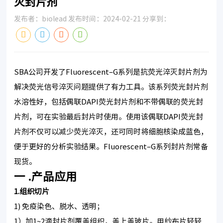
灭封片剂
发布者：biolead 发布时间：2024-02-21 分享到：
SBA公司开发了Fluorescent–G系列是抗荧光淬灭封片剂为
解决荧光信号淬灭问题提供了有力工具。该系列荧光封片剂
水溶性好，包括偶联DAPI荧光封片剂和不带偶联的荧光封
片剂，可在实验最后封片时使用。使用该偶联DAPI荧光封
片剂不仅可以减少荧光淬灭，还可同时将细胞核染成蓝色，
便于更好的分析实验结果。Fluorescent–G系列封片剂常备
现货。
一 .产品应用
1.组织切片
1) 免疫染色、脱水、透明；
1）加1~2滴封片剂覆盖组织，盖上盖玻片。用纱布片轻轻