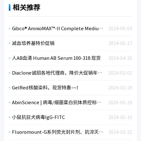
相关推荐
Gibco® AmnioMAX™-II Complete Medium 羊水细胞培养基 cat#11269016
2024-05-03
减血培养基特价促销
2024-05-17
人AB血清 Human AB Serum 100-318 现货
2024-04-26
Diaclone诚招各地代理商，降价大促销年底返利，欢迎大家索要资料
2024-02-02
GelRed核酸染料，现货特惠~~！
2024-02-29
AbinScience | 病毒/细菌蛋白抗体质控标准品
2026-05-29
小鼠抗狂犬病毒IgG-FITC
2024-05-10
Fluoromount-G系列荧光封片剂、抗淬灭封片剂
2024-02-21