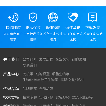
快速响应
正品保障
急速物流
退还承诺
正规发票
即时响应 客户
正品行货 值得
发货迅速 快速
退换保障 品质
发票保障 售后
需求
信赖
物流
无忧
无忧
关于我们
公司简介
发展历程
企业文化
订购须知
联系我们
产品中心
免疫学
动物模型
细胞生物学
生物化学与分子生物学
实验设备/ 耗材
代理品牌
品牌推荐
全部品牌
技术支持
技术专题
实验问题
实验视频
COA下载链接