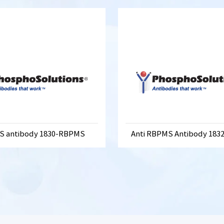
 antibody 1830-RBPMS
Anti RBPMS Antibody 18