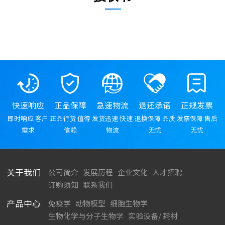
快速响应
正品保障
急速物流
退还承诺
正规发票
即时响应 客户
正品行货 值得
发货迅速 快速
退换保障 品质
发票保障 售后
需求
信赖
物流
无忧
无忧
关于我们
公司简介
发展历程
企业文化
人才招聘
订购须知
联系我们
产品中心
免疫学
动物模型
细胞生物学
生物化学与分子生物学
实验设备/ 耗材