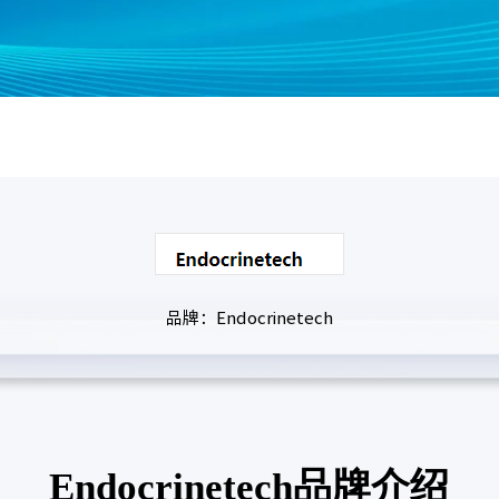
品牌：Endocrinetech
Endocrinetech品牌介绍