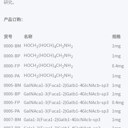
研究。
产品订购：
货号
名称
规格
HOCH
(HOCH)
CH
NH
0000-BM
1mg
2
4
2
2
HOCH
(HOCH)
CH
NH
0000-BP
1mg
2
4
2
2
HOCH
(HOCH)
CH
NH
0000-FP
0.4mg
2
4
2
2
HOCH
(HOCH)
CH
NH
0000-PA
1mg
2
4
2
2
0006-BM
GalNAca1-3(Fuca1-2)Galb1-4GlcNAcb-sp3
1mg
0006-BP
GalNAca1-3(Fuca1-2)Galb1-4GlcNAcb-sp3
1mg
0006-FP
GalNAca1-3(Fuca1-2)Galb1-4GlcNAcb-sp3
0.4mg
0006-PA
GalNAca1-3(Fuca1-2)Galb1-4GlcNAcb-sp3
1mg
0007-BM
Gala1-3(Fuca1-2)Galb1-4GlcNAcb-sp3
1mg