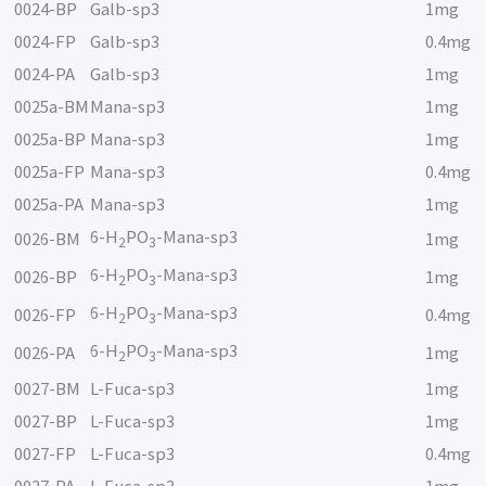
0024-BP
Galb-sp3
1mg
0024-FP
Galb-sp3
0.4mg
0024-PA
Galb-sp3
1mg
0025a-BM
Mana-sp3
1mg
0025a-BP
Mana-sp3
1mg
0025a-FP
Mana-sp3
0.4mg
0025a-PA
Mana-sp3
1mg
6-H
PO
-Mana-sp3
0026-BM
1mg
2
3
6-H
PO
-Mana-sp3
0026-BP
1mg
2
3
6-H
PO
-Mana-sp3
0026-FP
0.4mg
2
3
6-H
PO
-Mana-sp3
0026-PA
1mg
2
3
0027-BM
L-Fuca-sp3
1mg
0027-BP
L-Fuca-sp3
1mg
0027-FP
L-Fuca-sp3
0.4mg