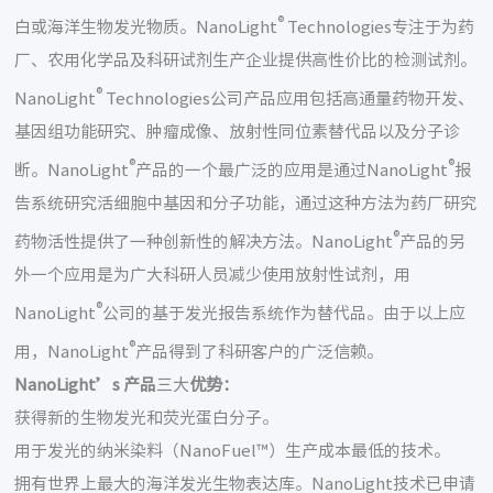
®
白或海洋生物发光物质。NanoLight
Technologies专注于为药
厂、农用化学品及科研试剂生产企业提供高性价比的检测试剂。
®
NanoLight
Technologies公司产品应用包括高通量药物开发、
基因组功能研究、肿瘤成像、放射性同位素替代品以及分子诊
®
®
断。NanoLight
产品的一个最广泛的应用是通过NanoLight
报
告系统研究活细胞中基因和分子功能，通过这种方法为药厂研究
®
药物活性提供了一种创新性的解决方法。NanoLight
产品的另
外一个应用是为广大科研人员减少使用放射性试剂，用
®
NanoLight
公司的基于发光报告系统作为替代品。由于以上应
®
用，NanoLight
产品得到了科研客户的广泛信赖。
NanoLight’s
产品
三大
优势：
获得新的生物发光和荧光蛋白分子。
用于发光的纳米染料（NanoFuel™）生产成本最低的技术。
拥有世界上最大的海洋发光生物表达库。NanoLight技术已申请