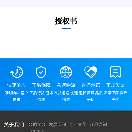
授权书
快速响应
正品保障
急速物流
退还承诺
正规发票
即时响应 客户
正品行货 值得
发货迅速 快速
退换保障 品质
发票保障 售后
需求
信赖
物流
无忧
无忧
关于我们
公司简介
发展历程
企业文化
订购须知
联系我们