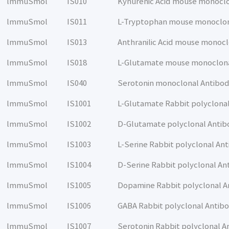
lmmuSmol
IS010
Kynurenic Acid mouse monocl
lmmuSmol
IS011
L-Tryptophan mouse monoclon
lmmuSmol
IS013
Anthranilic Acid mouse monoc
lmmuSmol
IS018
L-Glutamate mouse monoclona
lmmuSmol
IS040
Serotonin monoclonal Antibo
lmmuSmol
IS1001
L-Glutamate Rabbit polyclona
lmmuSmol
IS1002
D-Glutamate polyclonal Anti
lmmuSmol
IS1003
L-Serine Rabbit polyclonal An
lmmuSmol
IS1004
D-Serine Rabbit polyclonal An
lmmuSmol
IS1005
Dopamine Rabbit polyclonal A
lmmuSmol
IS1006
GABA Rabbit polyclonal Antib
lmmuSmol
IS1007
Serotonin Rabbit polyclonal A