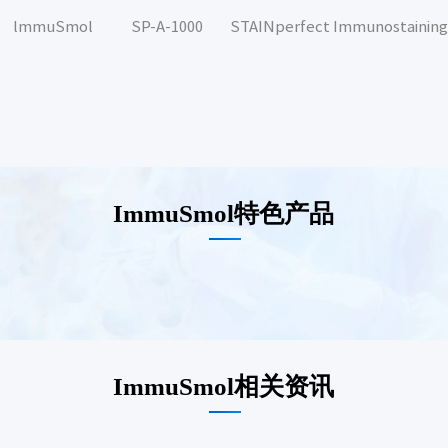
lmmuSmol
SP-A-1000
STAINperfect Immunostaining
ImmuSmol特色产品
ImmuSmol相关资讯