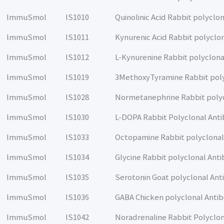
lmmuSmol
IS1010
Quinolinic Acid Rabbit polyclo
lmmuSmol
IS1011
Kynurenic Acid Rabbit polyclo
lmmuSmol
IS1012
L-Kynurenine Rabbit polyclona
lmmuSmol
IS1019
3MethoxyTyramine Rabbit poly
lmmuSmol
IS1028
Normetanephrine Rabbit poly
lmmuSmol
IS1030
L-DOPA Rabbit Polyclonal Ant
lmmuSmol
IS1033
Octopamine Rabbit polyclonal
lmmuSmol
IS1034
Glycine Rabbit polyclonal Ant
lmmuSmol
IS1035
Serotonin Goat polyclonal Ant
lmmuSmol
IS1036
GABA Chicken polyclonal Anti
lmmuSmol
IS1042
Noradrenaline Rabbit Polyclo