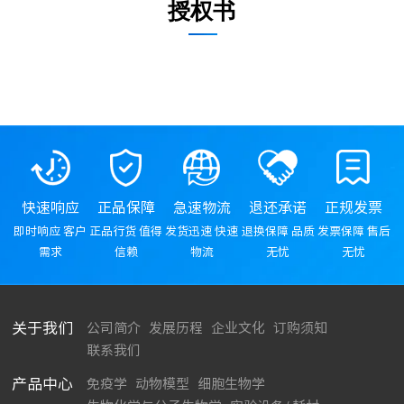
授权书
快速响应
正品保障
急速物流
退还承诺
正规发票
即时响应 客户
正品行货 值得
发货迅速 快速
退换保障 品质
发票保障 售后
需求
信赖
物流
无忧
无忧
关于我们
公司简介
发展历程
企业文化
订购须知
联系我们
产品中心
免疫学
动物模型
细胞生物学