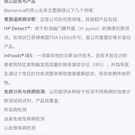
核心业务与产品
Biomerica的核心业务主要围绕以下几个领域：
胃肠道疾病诊断
：这是公司的优势领域。其旗舰产品包括：
HP Detect™
：用于检测幽门螺杆菌（H. pylori）的粪便抗原测
试。该测试已获得美国FDA 510(k)许可，是公司重要的增长驱动
产品。
InFoods® IBS
：一项革命性的诊断治疗技术。该技术旨在识别
患者因特定食物触发而加重的肠易激综合征（IBS），并指导医
生通过个性化的饮食调整来帮助患者缓解症状，而非依赖传统药
物。
免疫分析与疾病检测
：公司提供多种用于检测不同疾病的快速诊
断测试和试剂，产品线覆盖：
传染病检测
自身免疫性疾病检测
心血管疾病检测