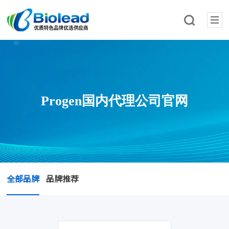
Progen国内代理公司官网
全部品牌
品牌推荐