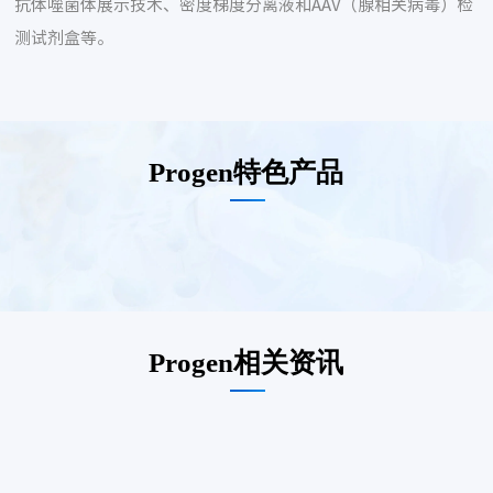
抗体噬菌体展示技术、密度梯度分离液和AAV（腺相关病毒）检
测试剂盒等。
Progen特色产品
Progen相关资讯