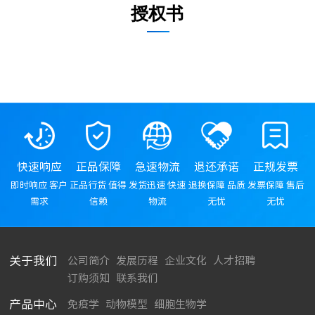
授权书
快速响应
正品保障
急速物流
退还承诺
正规发票
即时响应 客户
正品行货 值得
发货迅速 快速
退换保障 品质
发票保障 售后
需求
信赖
物流
无忧
无忧
关于我们
公司简介
发展历程
企业文化
人才招聘
订购须知
联系我们
产品中心
免疫学
动物模型
细胞生物学