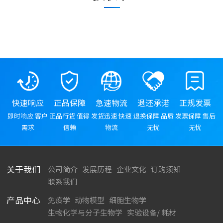
快速响应
正品保障
急速物流
退还承诺
正规发票
即时响应 客户
正品行货 值得
发货迅速 快速
退换保障 品质
发票保障 售后
需求
信赖
物流
无忧
无忧
关于我们
公司简介
发展历程
企业文化
订购须知
联系我们
产品中心
免疫学
动物模型
细胞生物学
生物化学与分子生物学
实验设备/ 耗材